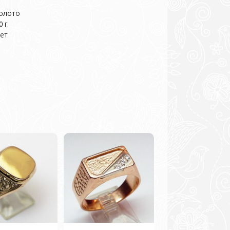
олото
 г.
нет