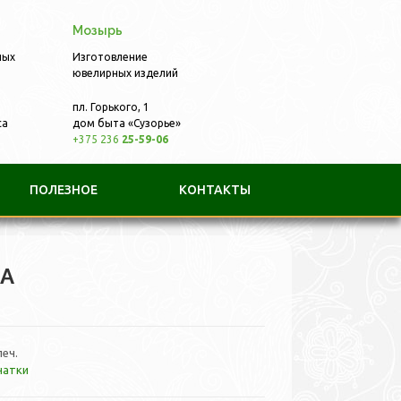
Мозырь
ных
Изготовление
ювелирных изделий
пл. Горького, 1
са
дом быта «Сузорье»
+375 236
25-59-06
ПОЛЕЗНОЕ
КОНТАКТЫ
КА
печ.
чатки