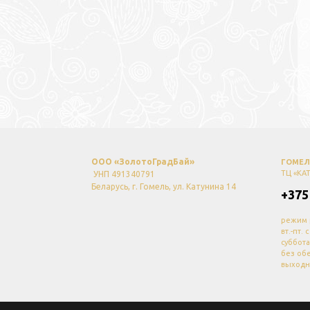
ООО «ЗолотоГрадБай»
ГОМЕЛЬ
ТЦ «КА
УНП 491340791
Беларусь, г. Гомель, ул. Катунина 14
+375
режим 
вт.-пт. 
суббота
без об
выходн