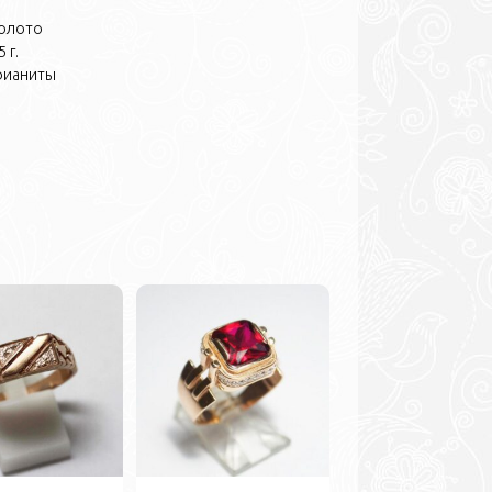
олото
 г.
фианиты