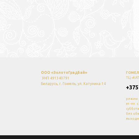
ООО «ЗолотоГрадБай»
ГОМЕЛЬ
ТЦ «КА
УНП 491340791
Беларусь, г. Гомель, ул. Катунина 14
+375
режим 
вт.-пт. 
суббота
без об
выходн