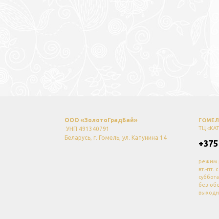
ООО «ЗолотоГрадБай»
ГОМЕЛЬ
ТЦ «КА
УНП 491340791
Беларусь, г. Гомель, ул. Катунина 14
+375
режим 
вт.-пт. 
суббота
без об
выходн