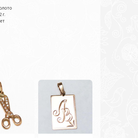
олото
 г.
нет